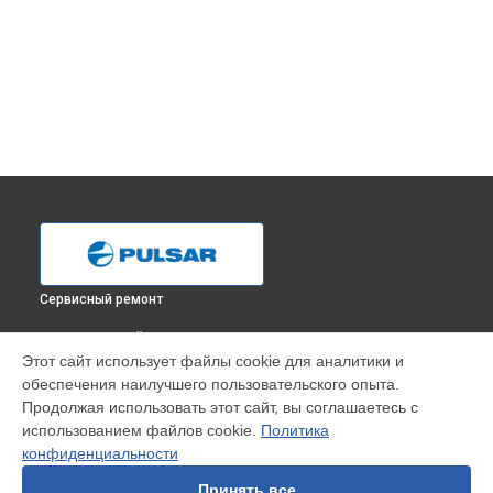
Сервисный ремонт
ВЫБЕРИ СВОЙ ГОРОД
Этот сайт использует файлы cookie для аналитики и
Ремонт тепловизионного прицела Pulsar в
Краснодаре
обеспечения наилучшего пользовательского опыта.
Ремонт тепловизионного прицела Pulsar в
Ростове-на-
Продолжая использовать этот сайт, вы соглашаетесь с
Дону
использованием файлов cookie.
Политика
Ремонт тепловизионного прицела Pulsar в
Нижнем
конфиденциальности
Новгороде
Принять все
Ремонт тепловизионного прицела Pulsar в
Новосибирске