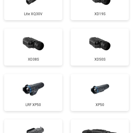
Lite XQ30V
XD19S
XD38S
XD50S
LRF XP50
XP50