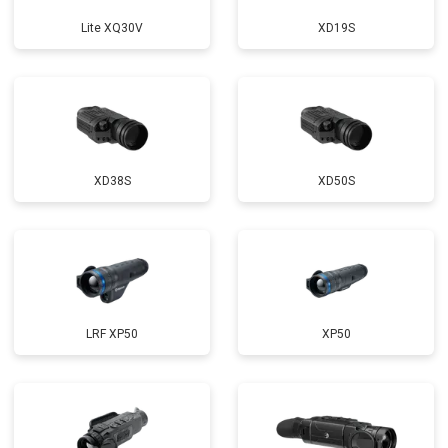
Lite XQ30V
XD19S
XD38S
XD50S
LRF XP50
XP50